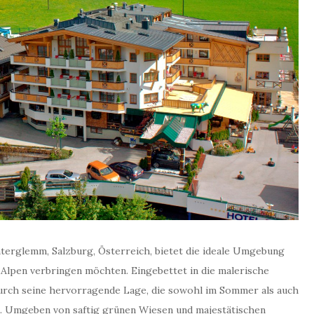
nterglemm, Salzburg, Österreich, bietet die ideale Umgebung
n Alpen verbringen möchten. Eingebettet in die malerische
durch seine hervorragende Lage, die sowohl im Sommer als auch
t. Umgeben von saftig grünen Wiesen und majestätischen