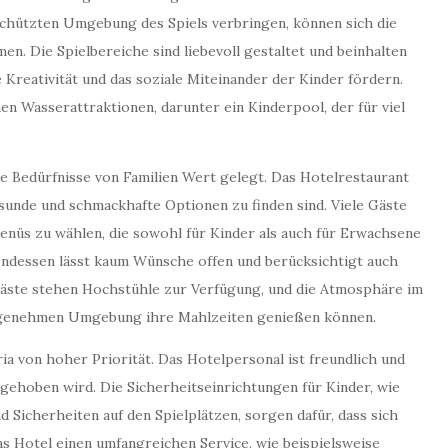
schützten Umgebung des Spiels verbringen, können sich die
n. Die Spielbereiche sind liebevoll gestaltet und beinhalten
 Kreativität und das soziale Miteinander der Kinder fördern.
n Wasserattraktionen, darunter ein Kinderpool, der für viel
e Bedürfnisse von Familien Wert gelegt. Das Hotelrestaurant
esunde und schmackhafte Optionen zu finden sind. Viele Gäste
enüs zu wählen, die sowohl für Kinder als auch für Erwachsene
ndessen lässt kaum Wünsche offen und berücksichtigt auch
 Gäste stehen Hochstühle zur Verfügung, und die Atmosphäre im
 angenehmen Umgebung ihre Mahlzeiten genießen können.
ria von hoher Priorität. Das Hotelpersonal ist freundlich und
rgehoben wird. Die Sicherheitseinrichtungen für Kinder, wie
 Sicherheiten auf den Spielplätzen, sorgen dafür, dass sich
s Hotel einen umfangreichen Service, wie beispielsweise