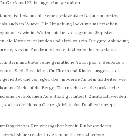
 für Groß und Klein angenehm gestalten.
taufen ist bekannt für seine spektakuläre Natur und bietet
 als auch im Winter. Die Umgebung lockt mit malerischen
eginnen, sowie im Winter mit hervorragenden Skipisten.
en, die Natur zu erkunden und aktiv zu sein. Die gute Anbindung
eise, was für Familien oft ein entscheidender Aspekt ist.
schnitten und bieten eine gemütliche Atmosphäre. Besonders
ennten Schlafbereichen für Eltern und Kinder ausgestattet
eingerichtet und verfügen über moderne Annehmlichkeiten wie
on mit Blick auf die Berge. Eltern schätzen die praktische
und einen erholsamen Aufenthalt garantiert. Zusätzlich werden
, sodass die kleinen Gäste gleich in das Familienkonzept
n umfangreiches Freizeitangebot bereit. Ein besonderes
die abwechslungsreiche Programme für verschiedene