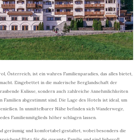
l, Österreich, ist ein wahres Familienparadies, das alles bietet,
acht. Eingebettet in die malerische Berglandschaft der
beraubende Kulisse, sondern auch zahlreiche Annehmlichkeiten
n Familien abgestimmt sind. Die Lage des Hotels ist ideal, um
enießen. In unmittelbarer Nähe befinden sich Wanderwege,
 jedes Familienmitglieds höher schlagen lassen.
nd geräumig und komfortabel gestaltet, wobei besonders die
eichend Platz für die gesamte Familie und sind liebevoll