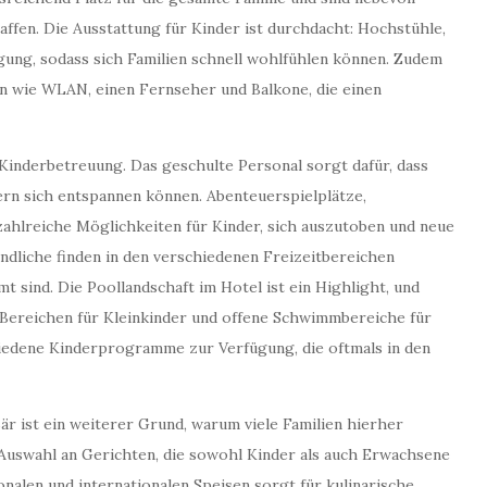
ffen. Die Ausstattung für Kinder ist durchdacht: Hochstühle,
ung, sodass sich Familien schnell wohlfühlen können. Zudem
 wie WLAN, einen Fernseher und Balkone, die einen
 Kinderbetreuung. Das geschulte Personal sorgt dafür, dass
tern sich entspannen können. Abenteuerspielplätze,
zahlreiche Möglichkeiten für Kinder, sich auszutoben und neue
ndliche finden in den verschiedenen Freizeitbereichen
mt sind. Die Poollandschaft im Hotel ist ein Highlight, und
 Bereichen für Kleinkinder und offene Schwimmbereiche für
iedene Kinderprogramme zur Verfügung, die oftmals in den
r ist ein weiterer Grund, warum viele Familien hierher
 Auswahl an Gerichten, die sowohl Kinder als auch Erwachsene
alen und internationalen Speisen sorgt für kulinarische