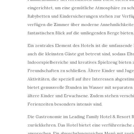
eingerichtet, um eine gemütliche Atmosphäre zu scha
Babybetten und Kindersicherungen stehen zur Verfüg
verfügen die Zimmer über moderne Annehmlichkeiten
fantastischen Blick auf die umliegenden Berge bieten.
Ein zentrales Element des Hotels ist die umfassende
auch die kleinsten Gäste gut betreut sind, sodass El
Indoorspielbereiche und kreatives Spielzeug bieten 
Freundschaften zu schließen. Ältere Kinder und Juge
Aktivitäten, die speziell auf ihre Interessen abgestim
bietet genussvolle Stunden im Wasser mit separaten
ältere Kinder und Erwachsene. Zudem stehen versch
Ferienzeiten besonders intensiv sind.
Die Gastronomie im Leading Family Hotel & Resort Bä
zurückkehren. Das Hotel bietet eine verführerische
ansprechen. Ein abwechslungsreiches Menü mit region