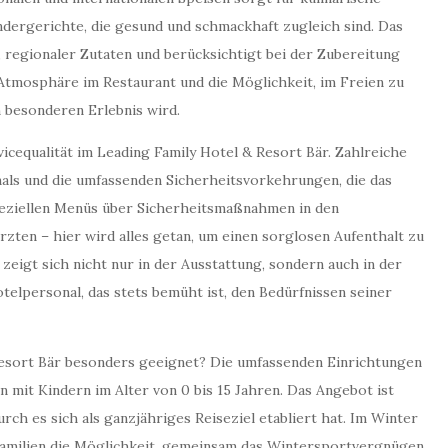
ndergerichte, die gesund und schmackhaft zugleich sind. Das
 regionaler Zutaten und berücksichtigt bei der Zubereitung
 Atmosphäre im Restaurant und die Möglichkeit, im Freien zu
m besonderen Erlebnis wird.
icequalität im Leading Family Hotel & Resort Bär. Zahlreiche
als und die umfassenden Sicherheitsvorkehrungen, die das
speziellen Menüs über Sicherheitsmaßnahmen in den
rzten – hier wird alles getan, um einen sorglosen Aufenthalt zu
zeigt sich nicht nur in der Ausstattung, sondern auch in der
elpersonal, das stets bemüht ist, den Bedürfnissen seiner
 Resort Bär besonders geeignet? Die umfassenden Einrichtungen
 mit Kindern im Alter von 0 bis 15 Jahren. Das Angebot ist
ch es sich als ganzjähriges Reiseziel etabliert hat. Im Winter
 Familien die Möglichkeit, gemeinsam das Wintersportvergnügen